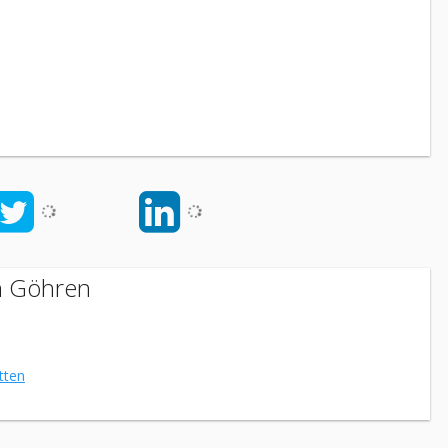
in Göhren
tten