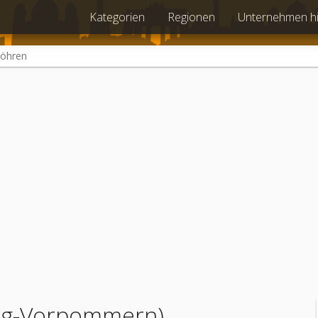
Kategorien
Regionen
Unternehmen h
öhren
rg-Vorpommern)