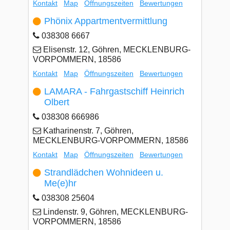
Kontakt
Map
Öffnungszeiten
Bewertungen
Phönix Appartmentvermittlung
038308 6667
Elisenstr. 12, Göhren, MECKLENBURG-
VORPOMMERN, 18586
Kontakt
Map
Öffnungszeiten
Bewertungen
LAMARA - Fahrgastschiff Heinrich
Olbert
038308 666986
Katharinenstr. 7, Göhren,
MECKLENBURG-VORPOMMERN, 18586
Kontakt
Map
Öffnungszeiten
Bewertungen
Strandlädchen Wohnideen u.
Me(e)hr
038308 25604
Lindenstr. 9, Göhren, MECKLENBURG-
VORPOMMERN, 18586