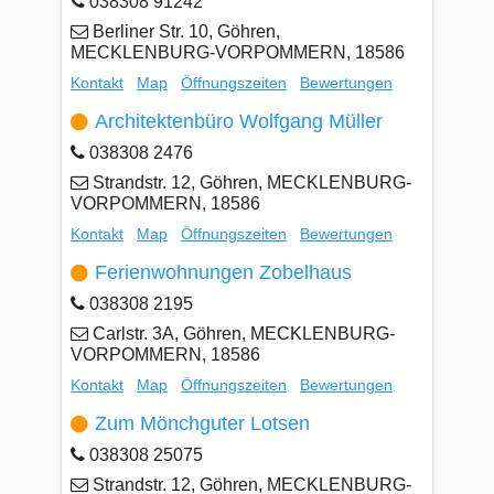
038308 91242
Berliner Str. 10, Göhren,
MECKLENBURG-VORPOMMERN, 18586
Kontakt
Map
Öffnungszeiten
Bewertungen
Architektenbüro Wolfgang Müller
038308 2476
Strandstr. 12, Göhren, MECKLENBURG-
VORPOMMERN, 18586
Kontakt
Map
Öffnungszeiten
Bewertungen
Ferienwohnungen Zobelhaus
038308 2195
Carlstr. 3A, Göhren, MECKLENBURG-
VORPOMMERN, 18586
Kontakt
Map
Öffnungszeiten
Bewertungen
Zum Mönchguter Lotsen
038308 25075
Strandstr. 12, Göhren, MECKLENBURG-