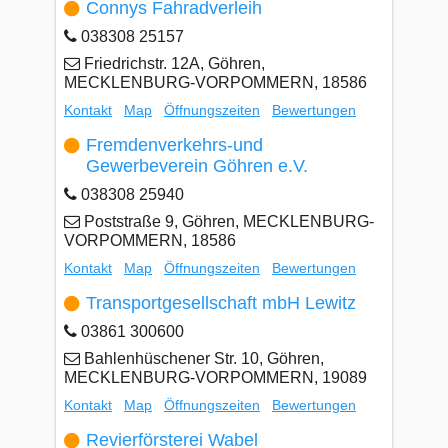
Connys Fahradverleih
038308 25157
Friedrichstr. 12A, Göhren,
MECKLENBURG-VORPOMMERN, 18586
Kontakt
Map
Öffnungszeiten
Bewertungen
Fremdenverkehrs-und
Gewerbeverein Göhren e.V.
038308 25940
Poststraße 9, Göhren, MECKLENBURG-
VORPOMMERN, 18586
Kontakt
Map
Öffnungszeiten
Bewertungen
Transportgesellschaft mbH Lewitz
03861 300600
Bahlenhüschener Str. 10, Göhren,
MECKLENBURG-VORPOMMERN, 19089
Kontakt
Map
Öffnungszeiten
Bewertungen
Revierförsterei Wabel