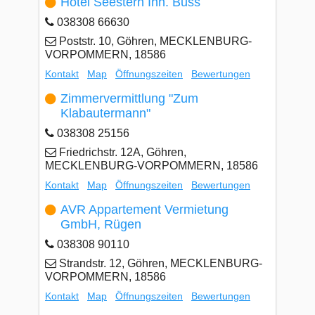
Hotel Seestern Inh. Buss
038308 66630
Poststr. 10, Göhren, MECKLENBURG-
VORPOMMERN, 18586
Kontakt
Map
Öffnungszeiten
Bewertungen
Zimmervermittlung "Zum
Klabautermann"
038308 25156
Friedrichstr. 12A, Göhren,
MECKLENBURG-VORPOMMERN, 18586
Kontakt
Map
Öffnungszeiten
Bewertungen
AVR Appartement Vermietung
GmbH, Rügen
038308 90110
Strandstr. 12, Göhren, MECKLENBURG-
VORPOMMERN, 18586
Kontakt
Map
Öffnungszeiten
Bewertungen