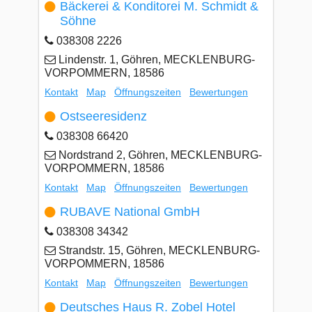
Bäckerei & Konditorei M. Schmidt &
Söhne
038308 2226
Lindenstr. 1, Göhren, MECKLENBURG-
VORPOMMERN, 18586
Kontakt
Map
Öffnungszeiten
Bewertungen
Ostseeresidenz
038308 66420
Nordstrand 2, Göhren, MECKLENBURG-
VORPOMMERN, 18586
Kontakt
Map
Öffnungszeiten
Bewertungen
RUBAVE National GmbH
038308 34342
Strandstr. 15, Göhren, MECKLENBURG-
VORPOMMERN, 18586
Kontakt
Map
Öffnungszeiten
Bewertungen
Deutsches Haus R. Zobel Hotel